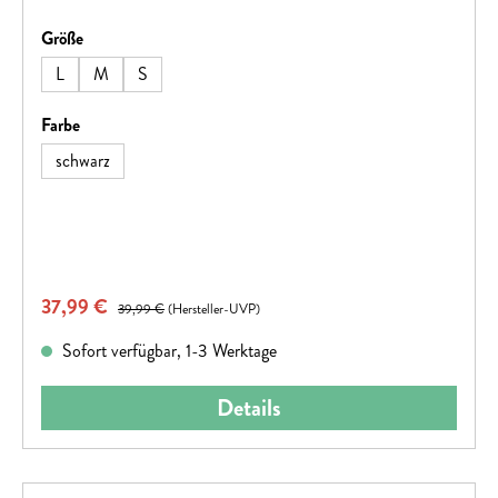
auswählen
Größe
L
M
S
auswählen
Farbe
schwarz
Verkaufspreis:
37,99 €
Regulärer Preis:
39,99 €
(Hersteller-UVP)
Sofort verfügbar, 1-3 Werktage
Details