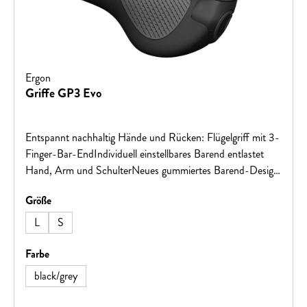
Ergon
Griffe GP3 Evo
Entspannt nachhaltig Hände und Rücken: Flügelgriff mit 3-
Finger-Bar-EndIndividuell einstellbares Barend entlastet
Hand, Arm und SchulterNeues gummiertes Barend-Design
für besseres Handling und DämpfungOptimiert durch
auswählen
Größe
jahrelange Erfahrung in HandergonomieHochwertiger
Griffgummi, Made in GermanySicher und einfach zu
L
S
montieren
auswählen
Farbe
black/grey