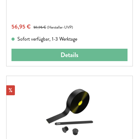
Verkaufspreis:
56,95 €
Regulärer Preis:
59,95 €
(Hersteller-UVP)
Sofort verfügbar, 1-3 Werktage
Details
Rabatt
%