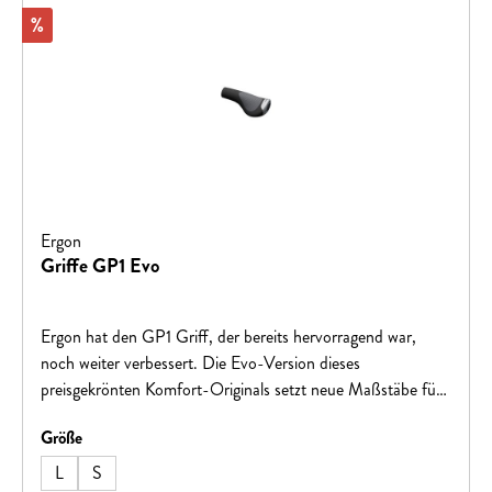
Rabatt
%
Ergon
Griffe GP1 Evo
Ergon hat den GP1 Griff, der bereits hervorragend war,
noch weiter verbessert. Die Evo-Version dieses
preisgekrönten Komfort-Originals setzt neue Maßstäbe für
ergonomisches und schmerzfreies Radfahren auf Touring-
auswählen
Größe
und Fitnessbikes. Erstmals wird das Design, die Entwicklung
und die Herstellung in Deutschland durchgeführt, was eine
L
S