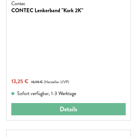
Contec
CONTEC Lenkerband "Kork 2K"
Verkaufspreis:
13,25 €
Regulärer Preis:
13,95 €
(Hersteller-UVP)
Sofort verfügbar, 1-3 Werktage
Details