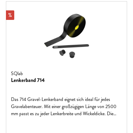
dass zwei Noppenreihen zu sehen sind.Größe L: Das
Lenkerband wird so gewickelt, dass nur noch eine
Rabatt
%
Noppenreihe zu sehen
ist.EINSATZBEREICH/FAHRRADTYP: GRAVELMATE
RIAL: EVA UND BUFFERGRÖSSE(N): WICKLUNG
NACH GRÖSSENSYSTEM MÖGLICDICKE IN MM: 3
(EFFEKTIV)BREITE(N) IN MM: 30LÄNGE IN
MM: 2500DIN/ASTM KATEGORIEN: 2
SQlab
Lenkerband 714
Das 714 Gravel-Lenkerband eignet sich ideal für jedes
Gravelabenteuer. Mit einer großzügigen Länge von 2500
mm passt es zu jeder Lenkerbreite und Wickeldicke. Die
Unterseite des Lenkerbands ist mit einer Buffer®-Schicht
ausgestattet, die Mikrovibrationen absorbiert und somit