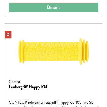
g / Paar:59Umfang (gemessen an 1/3 der Gesamtlänge) in
Details
mm: 100Erhältliche Größen: S, M, L, XL
Rabatt
%
Contec
Lenkergriff Happy Kid
CONTEC Kindersicherheitsgriff "Happy Kid"105mm, SB-