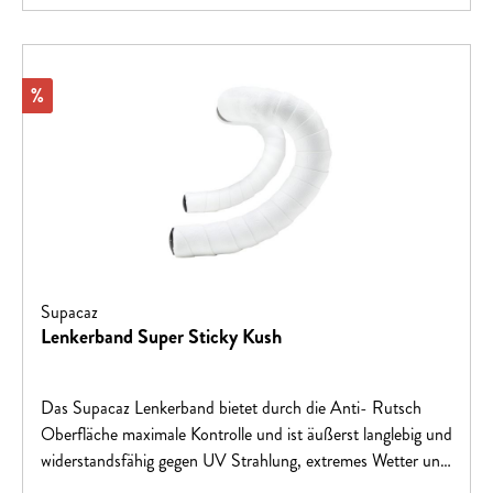
Rabatt
%
Supacaz
Lenkerband Super Sticky Kush
Das Supacaz Lenkerband bietet durch die Anti- Rutsch
Oberfläche maximale Kontrolle und ist äußerst langlebig und
widerstandsfähig gegen UV Strahlung, extremes Wetter und
Schweiß. Das Lenkerband besticht durch exklusive und