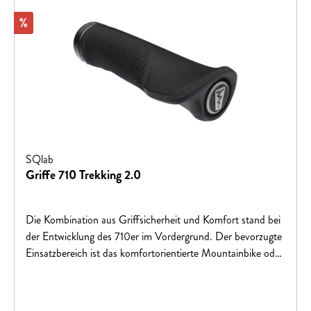
Rabatt
%
SQlab
Griffe 710 Trekking 2.0
Die Kombination aus Griffsicherheit und Komfort stand bei
der Entwicklung des 710er im Vordergrund. Der bevorzugte
Einsatzbereich ist das komfortorientierte Mountainbike oder
das sportliche Trekkingrad. Durch die perfekte Passform
machen die Fahrradgriffe in beiden Bereichen eine gute
Figur. Der Lieferumfang umfasst ein Paar Griffe.Der weit