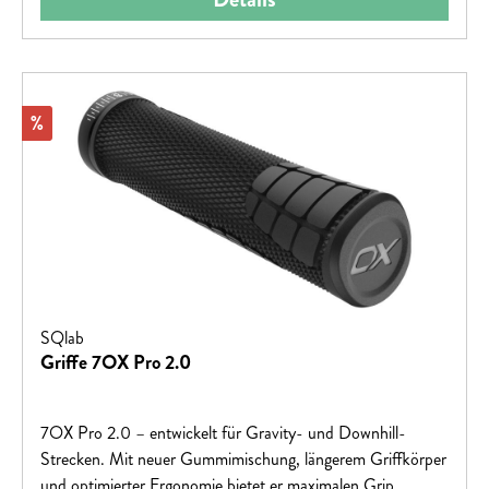
Rabatt
%
SQlab
Griffe 7OX Pro 2.0
7OX Pro 2.0 – entwickelt für Gravity- und Downhill-
Strecken. Mit neuer Gummimischung, längerem Griffkörper
und optimierter Ergonomie bietet er maximalen Grip,