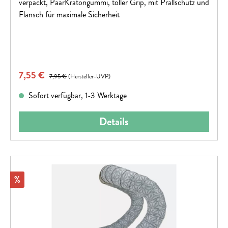
verpackt, PaarKratongummi, toller Grip, mit Prallschutz und
Flansch für maximale Sicherheit
Verkaufspreis:
7,55 €
Regulärer Preis:
7,95 €
(Hersteller-UVP)
Sofort verfügbar, 1-3 Werktage
Details
Rabatt
%