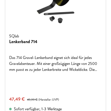
SQlab
Lenkerband 714
Das 714 Gravel-Lenkerband eignet sich ideal für jedes
Gravelabenteuer. Mit einer großzügigen Länge von 2500
mm passt es zu jeder Lenkerbreite und Wickeldicke. Die
Unterseite des Lenkerbands ist mit einer Buffer®-Schicht
ausgestattet, die Mikrovibrationen absorbiert und somit
langfristig für eine angenehme Dämpfung der Handgelenke
auf dem Gravelrad sorgt. Der bewährte hohe Grip und das
Verkaufspreis:
47,49 €
Regulärer Preis:
bekannte SQlab Größensystem maximieren den
49,99 €
(Hersteller-UVP)
Komfort.SQlab Lenkerband GrößensystemDie drei
Sofort verfügbar, 1-3 Werktage