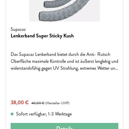
Supacaz
Lenkerband Super Sticky Kush
Das Supacaz Lenkerband bietet durch die Anti- Rutsch
Oberfläche maximale Kontrolle und ist äußerst langlebig und
widerstandsfähig gegen UV Strahlung, extremes Wetter und
Schweiß. Das Lenkerband besticht durch exklusive und
leuchtende Farben und setzt ein Highlight an deinem
Rad.Die Oberfläche ist abwischbar und besteht aus 3 mm
dicken und stoßfesten Silikon Gel, dämpft zuverlässig
Verkaufspreis:
38,00 €
Regulärer Preis:
Schläge und sorgt für einen erhöhten Komfort und bessere
40,00 €
(Hersteller-UVP)
Lenkerkontrolle.Im Lieferumfang sind 2 Rollen Super Sticky
Sofort verfügbar, 1-3 Werktage
Kush Lenkerband inkl. Aluminium Lenkerstopfen und
farblich passendes Abschlussklebeband enthalten.
Details