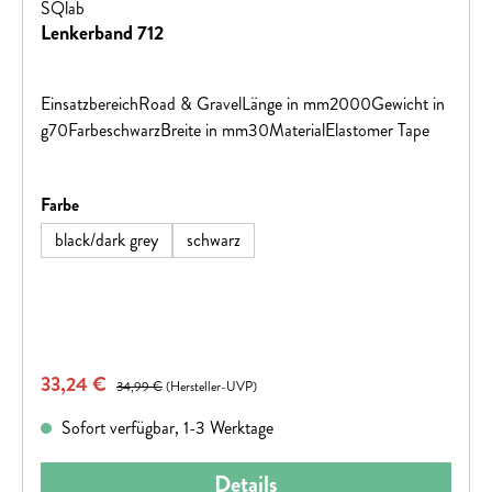
SQlab
Lenkerband 712
EinsatzbereichRoad & GravelLänge in mm2000Gewicht in
g70FarbeschwarzBreite in mm30MaterialElastomer Tape
auswählen
Farbe
black/dark grey
schwarz
Verkaufspreis:
33,24 €
Regulärer Preis:
34,99 €
(Hersteller-UVP)
Sofort verfügbar, 1-3 Werktage
Details