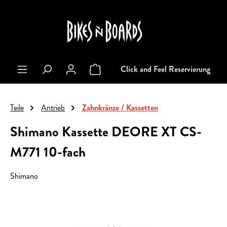
alt springen
Click and Feel Reservierung
Warenkorb enthält 0 Positionen. Der Gesa
Teile
Antrieb
Zahnkränze / Kassetten
Shimano Kassette DEORE XT CS-
M771 10-fach
Shimano
Bildergalerie überspringen