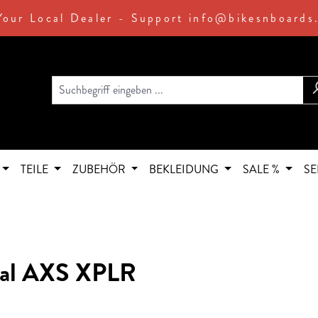
Your Local Dealer - Support info@bikesnboards
TEILE
ZUBEHÖR
BEKLEIDUNG
SALE %
SE
al AXS XPLR