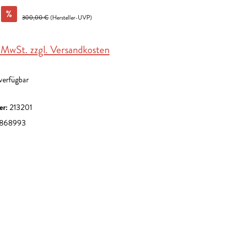
%
300,00 €
(Hersteller-UVP)
. MwSt. zzgl. Versandkosten
 verfügbar
er:
213201
868993