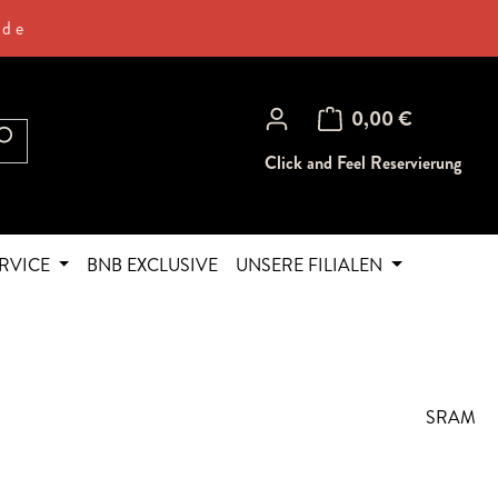
.de
Warenkorb enthält 0 Posi
0,00 €
Click and Feel Reservierung
RVICE
BNB EXCLUSIVE
UNSERE FILIALEN
SRAM