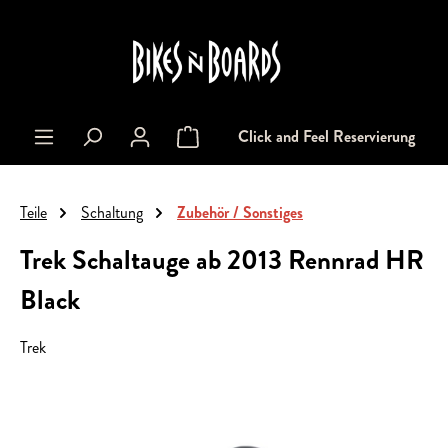
alt springen
Click and Feel Reservierung
Warenkorb enthält 0 Positionen. Der Gesa
Teile
Schaltung
Zubehör / Sonstiges
Trek Schaltauge ab 2013 Rennrad HR
Black
Trek
Bildergalerie überspringen