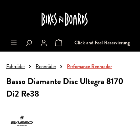
alt springen
Click and Feel Reservierung
Warenkorb enthält 0 Positionen. Der Gesa
Fahrräder
Rennräder
Perfomance Rennräder
Basso Diamante Disc Ultegra 8170
Di2 Re38