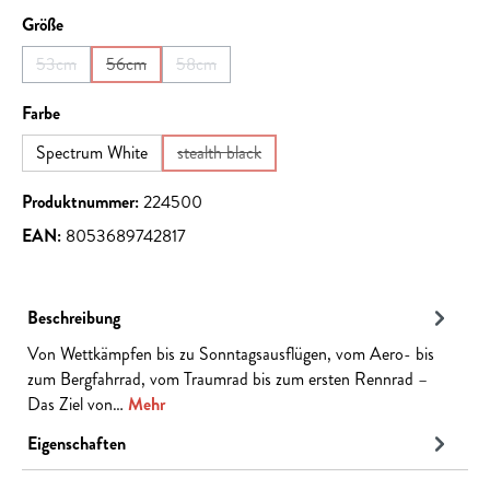
auswählen
Größe
53cm
56cm
58cm
(Diese Option ist zurzeit nicht verfügbar.)
(Diese Option ist zurzeit nicht verfügbar.)
(Diese Option ist zurzeit nicht verfügbar.)
auswählen
Farbe
Spectrum White
stealth black
(Diese Option ist zurzeit nicht verfügbar.)
Produktnummer:
224500
EAN:
8053689742817
Beschreibung
Von Wettkämpfen bis zu Sonntagsausflügen, vom Aero- bis
zum Bergfahrrad, vom Traumrad bis zum ersten Rennrad –
Das Ziel von…
Mehr
Eigenschaften