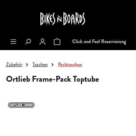
alt springen
Click and Feel Reservierung
Warenkorb enthält 0 Positionen. Der Gesa
Zubehör
Taschen
Packtaschen
Ortlieb Frame-Pack Toptube
Bildergalerie überspringen