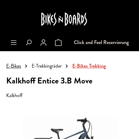
alt springen
Click and Feel Reservierung
Warenkorb enthält 0 Positionen. Der Gesa
E-Bikes
E-Trekkingräder
E-Bikes Trekking
Kalkhoff Entice 3.B Move
Kalkhoff
Bildergalerie überspringen