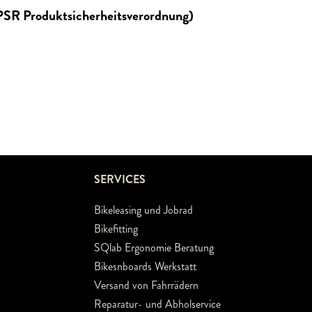
GPSR Produktsicherheitsverordnung)
SERVICES
Bikeleasing und Jobrad
Bikefitting
SQlab Ergonomie Beratung
Bikesnboards Werkstatt
Versand von Fahrrädern
Reparatur- und Abholservice