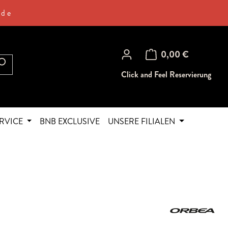
.de
Warenkorb enthält 0 Posi
0,00 €
Click and Feel Reservierung
RVICE
BNB EXCLUSIVE
UNSERE FILIALEN