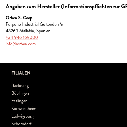
Angaben zum Hersteller (Informationspflichten zur 
Orbea S. Coop.
Polígono Industrial Goitondo s/n
48269 Mallabia, Spanien
+34 946 169000
info@orbea.com
FILIALEN
Backnang
Böblingen
Esslingen
Kornwestheim
Ludwigsburg
Schorndorf