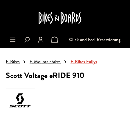
alt springen
Click and Feel Reservierung
Warenkorb enthält 0 Positionen. Der Gesa
E-Bikes
E-Mountainbikes
E-Bikes Fullys
Scott Voltage eRIDE 910
Bildergalerie überspringen