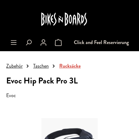
alt springen
Click and Feel Reservierung
Warenkorb enthält 0 Positionen. Der Gesa
Zubehör
Taschen
Rucksäcke
Evoc Hip Pack Pro 3L
Evoc
Bildergalerie überspringen