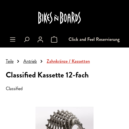
alt springen
Click and Feel Reservierung
Warenkorb enthält 0 Positionen. Der Gesa
Teile
Antrieb
Zahnkränze / Kassetten
Classified Kassette 12-fach
Classified
Bildergalerie überspringen