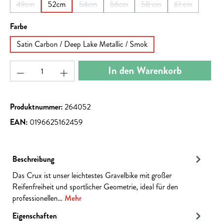
49cm
52cm
54cm
56cm
58 cm
61 cm
(Diese Option ist zurzeit nicht verfügbar.)
(Diese Option ist zurzeit nicht verfügbar.)
(Diese Option ist zurzeit nicht verfügb
(Diese Option ist zurzeit 
(Diese Option 
auswählen
Farbe
Satin Carbon / Deep Lake Metallic / Smok
Produkt Anzahl: Gib den gewünschten Wert ein ode
In den Warenkorb
Produktnummer:
264052
EAN:
0196625162459
Beschreibung
Das Crux ist unser leichtestes Gravelbike mit großer
Reifenfreiheit und sportlicher Geometrie, ideal für den
professionellen…
Mehr
Eigenschaften