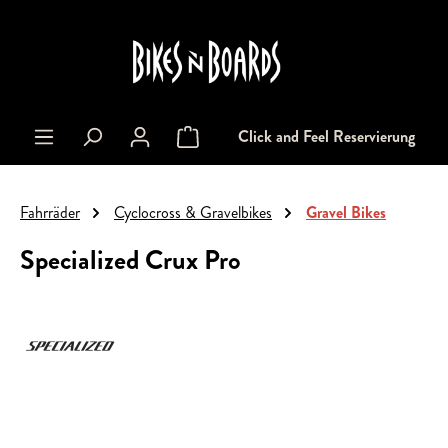
alt springen
Click and Feel Reservierung
Warenkorb enthält 0 Positionen. Der Gesa
Fahrräder
Cyclocross & Gravelbikes
Gravel Bikes
Specialized Crux Pro
Bildergalerie überspringen