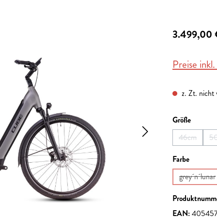
3.499,00 
Preise inkl
z. Zt. nicht
auswähl
Größe
46cm
5
(Diese Opti
auswähl
Farbe
grey´n´lunar
(Diese 
Produktnumm
EAN:
405457