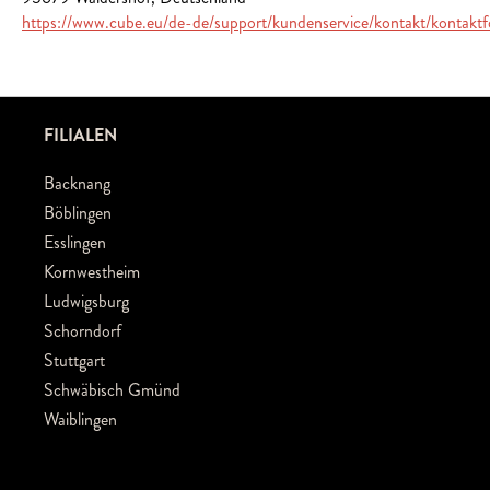
https://www.cube.eu/de-de/support/kundenservice/kontakt/kontaktf
FILIALEN
Backnang
Böblingen
Esslingen
Kornwestheim
Ludwigsburg
Schorndorf
Stuttgart
Schwäbisch Gmünd
Waiblingen