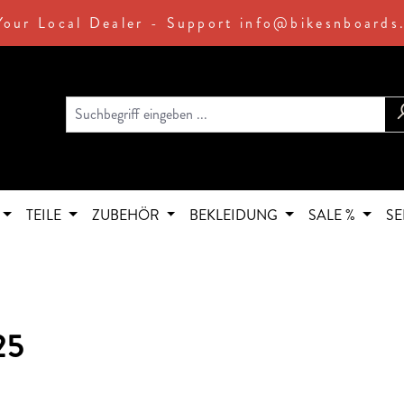
Your Local Dealer - Support info@bikesnboards
TEILE
ZUBEHÖR
BEKLEIDUNG
SALE %
SE
25