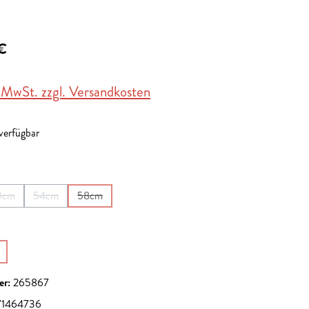
€
. MwSt. zzgl. Versandkosten
 verfügbar
en
0cm
54cm
58cm
on ist zurzeit nicht verfügbar.)
(Diese Option ist zurzeit nicht verfügbar.)
(Diese Option ist zurzeit nicht verfügbar.)
(Diese Option ist zurzeit nicht verfügbar.)
en
Option ist zurzeit nicht verfügbar.)
er:
265867
1464736