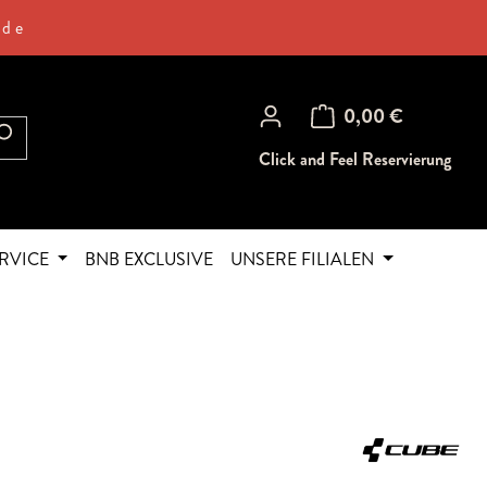
.de
Warenkorb enthält 0 Posi
0,00 €
Click and Feel Reservierung
RVICE
BNB EXCLUSIVE
UNSERE FILIALEN