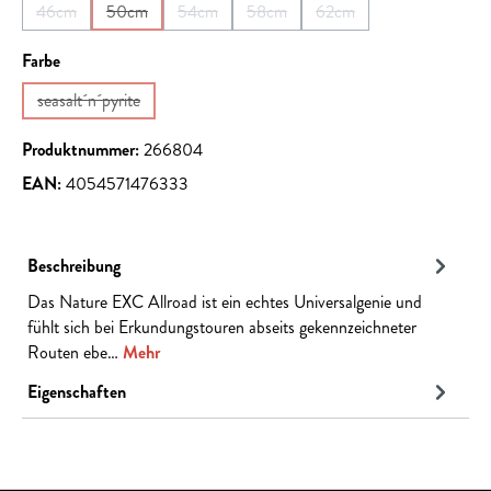
46cm
50cm
54cm
58cm
62cm
(Diese Option ist zurzeit nicht verfügbar.)
(Diese Option ist zurzeit nicht verfügbar.)
(Diese Option ist zurzeit nicht verfügbar.)
(Diese Option ist zurzeit nicht verfüg
(Diese Option ist zurzeit n
auswählen
Farbe
seasalt´n´pyrite
(Diese Option ist zurzeit nicht verfügbar.)
Produktnummer:
266804
EAN:
4054571476333
Beschreibung
Das Nature EXC Allroad ist ein echtes Universalgenie und
fühlt sich bei Erkundungstouren abseits gekennzeichneter
Routen ebe…
Mehr
Eigenschaften