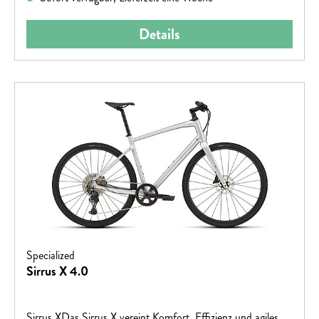
Details
Specialized
Sirrus X 4.0
Sirrus XDas Sirrus X vereint Komfort, Effizienz und agiles