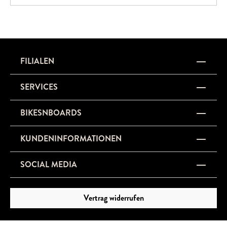
beinahe „telepathischen“ Fahreigenschaften.Das Sirrus X ist
die perfekte Wahl für alle, die ein schnelles, komfortables
und vielseitiges Bike für Alltag und Abenteuer suchen.
FILIALEN
SERVICES
BIKESNBOARDS
KUNDENINFORMATIONEN
SOCIAL MEDIA
Vertrag widerrufen