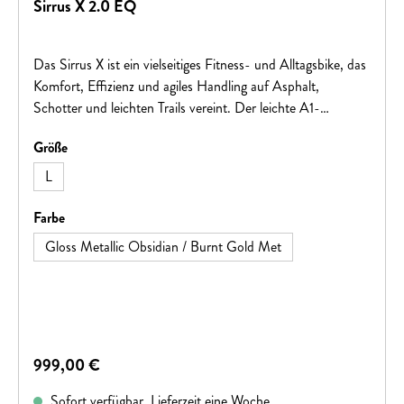
Sirrus X 2.0 EQ
Das Sirrus X ist ein vielseitiges Fitness- und Alltagsbike, das
Komfort, Effizienz und agiles Handling auf Asphalt,
Schotter und leichten Trails vereint. Der leichte A1-
Aluminiumrahmen, breite Pathfinder 40c Reifen und die
auswählen
Größe
aufrechte Sitzposition sorgen für ein sicheres und
komfortables Fahrgefühl. Mit einer intuitiven 1x9-Schaltung,
L
hydraulischen Scheibenbremsen sowie einer
alltagstauglichen Ausstattung inklusive Gepäckträger,
auswählen
Farbe
Schutzblechen und Nabendynamo-Beleuchtung ist das
Gloss Metallic Obsidian / Burnt Gold Met
Sirrus X der ideale Begleiter für Pendler, Fitnessfahrten und
abwechslungsreiche Touren.
Regulärer Preis:
999,00 €
Sofort verfügbar, Lieferzeit eine Woche