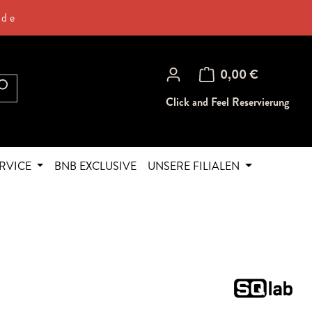
.de
Warenkorb enthält 0 Posi
0,00 €
Click and Feel Reservierung
RVICE
BNB EXCLUSIVE
UNSERE FILIALEN