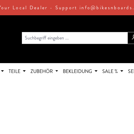
Your Local Dealer - Support info@bikesnboards
TEILE
ZUBEHÖR
BEKLEIDUNG
SALE %
SE