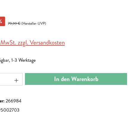
%
79,99 €
(Hersteller-UVP)
. MwSt. zzgl. Versandkosten
ügbar, 1-3 Werktage
nzahl: Gib den gewünschten Wert ein oder benut
In den Warenkorb
er:
266984
95002703