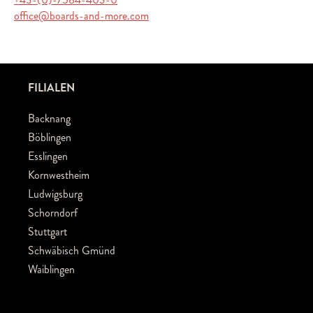
office@boards-and-more.com
FILIALEN
Backnang
Böblingen
Esslingen
Kornwestheim
Ludwigsburg
Schorndorf
Stuttgart
Schwäbisch Gmünd
Waiblingen