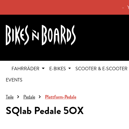
springen
Zur Hauptnavigation springen
- 
FAHRRÄDER
E-BIKES
SCOOTER & E-SCOOTER
EVENTS
Teile
Pedale
Plattform-Pedale
SQlab Pedale 5OX