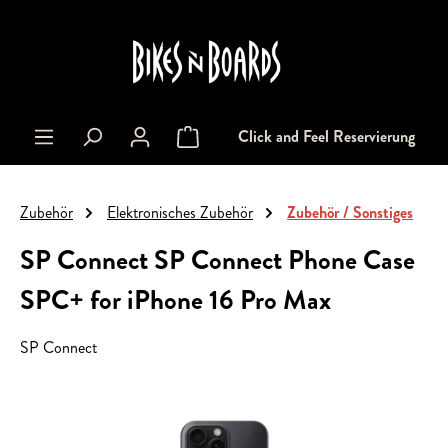
alt springen
Click and Feel Reservierung
Warenkorb enthält 0 Positionen. Der Gesa
Zubehör
Elektronisches Zubehör
Zubehör / Sonstiges
SP Connect SP Connect Phone Case
SPC+ for iPhone 16 Pro Max
SP Connect
Bildergalerie überspringen