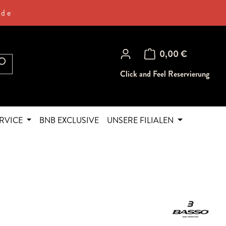
.de
Warenkorb enthält 0 Posi
0,00 €
Click and Feel Reservierung
RVICE
BNB EXCLUSIVE
UNSERE FILIALEN