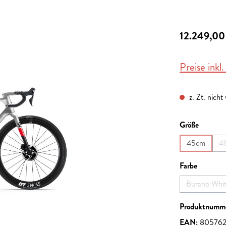
12.249,00
Preise inkl
z. Zt. nicht
auswähl
Größe
45cm
4
(Diese Opti
auswähl
Farbe
Burano Whi
(Diese
Produktnumm
EAN:
80576