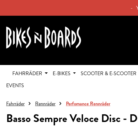
springen
Zur Hauptnavigation springen
- 
FAHRRÄDER
E-BIKES
SCOOTER & E-SCOOTER
EVENTS
Fahrräder
Rennräder
Perfomance Rennräder
Basso Sempre Veloce Disc - 