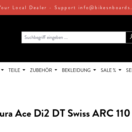
Your Local Dealer - Support info@bikesnboards
TEILE
ZUBEHÖR
BEKLEIDUNG
SALE %
SE
Dura Ace Di2 DT Swiss ARC 110