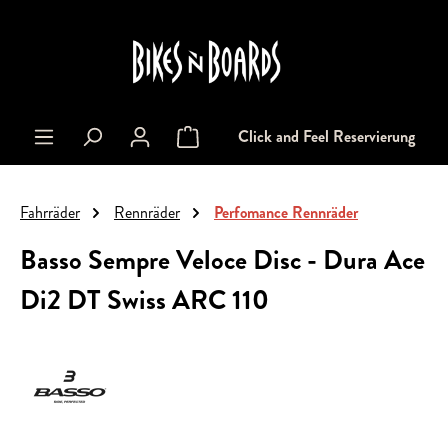
alt springen
Click and Feel Reservierung
Warenkorb enthält 0 Positionen. Der Gesa
Fahrräder
Rennräder
Perfomance Rennräder
Basso Sempre Veloce Disc - Dura Ace
Di2 DT Swiss ARC 110