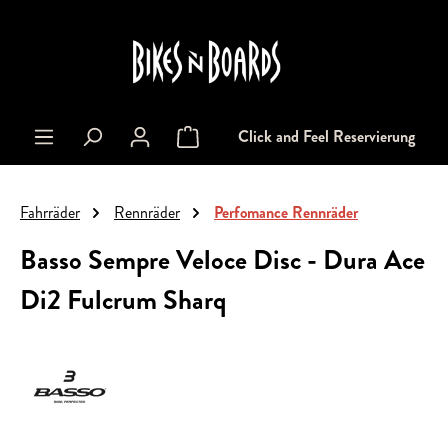
alt springen
Click and Feel Reservierung
Warenkorb enthält 0 Positionen. Der Gesa
Fahrräder
Rennräder
Perfomance Rennräder
Basso Sempre Veloce Disc - Dura Ace
Di2 Fulcrum Sharq