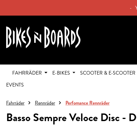
springen
Zur Hauptnavigation springen
- 
FAHRRÄDER
E-BIKES
SCOOTER & E-SCOOTER
EVENTS
Fahrräder
Rennräder
Perfomance Rennräder
Basso Sempre Veloce Disc - 