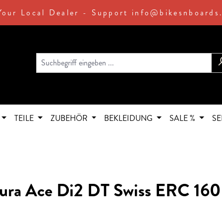
Your Local Dealer - Support info@bikesnboards
TEILE
ZUBEHÖR
BEKLEIDUNG
SALE %
SE
Dura Ace Di2 DT Swiss ERC 160