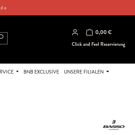
.de
Warenkorb enthält 0 Posi
0,00 €
Click and Feel Reservierung
RVICE
BNB EXCLUSIVE
UNSERE FILIALEN