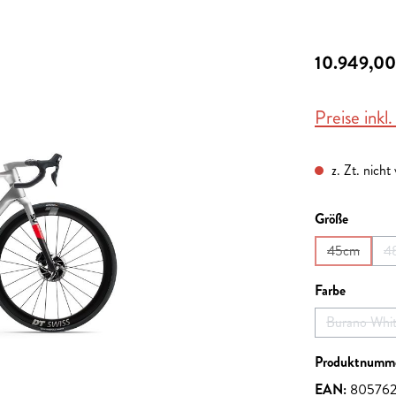
10.949,00
Preise inkl
z. Zt. nicht
auswähl
Größe
45cm
4
(Diese Opti
auswähl
Farbe
Burano Whi
(Diese
Produktnumm
EAN:
80576