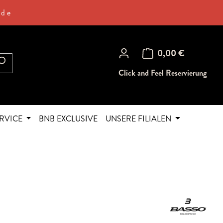
.de
Warenkorb enthält 0 Posi
0,00 €
Click and Feel Reservierung
RVICE
BNB EXCLUSIVE
UNSERE FILIALEN