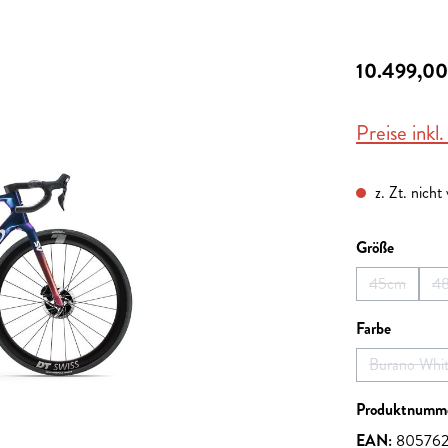
10.499,00
Preise inkl
z. Zt. nicht
auswähl
Größe
45cm
4
(Diese Opti
auswähl
Farbe
Burano Whi
(Diese
Produktnumm
EAN:
80576