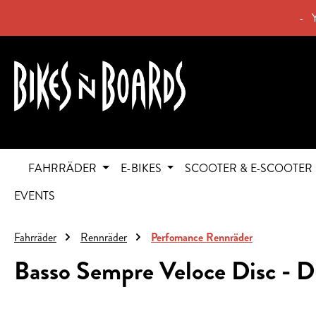
springen
Zur Hauptnavigation springen
- 
FAHRRÄDER
E-BIKES
SCOOTER & E-SCOOTER
EVENTS
Fahrräder
Rennräder
Perfomance Rennräder
Basso Sempre Veloce Disc - 