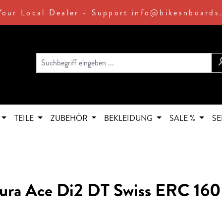
Your Local Dealer - Support info@bikesnboards
TEILE
ZUBEHÖR
BEKLEIDUNG
SALE %
SE
Dura Ace Di2 DT Swiss ERC 160