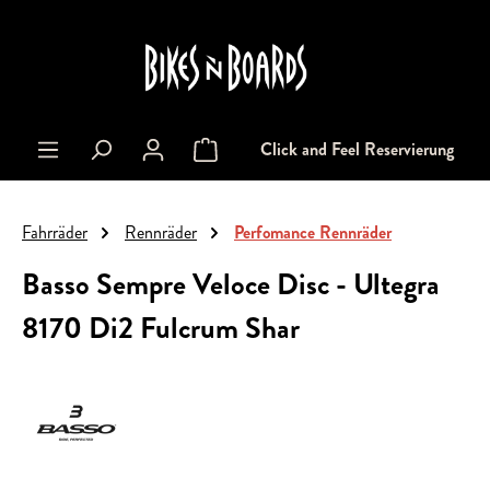
alt springen
Click and Feel Reservierung
Warenkorb enthält 0 Positionen. Der Gesa
Fahrräder
Rennräder
Perfomance Rennräder
Basso Sempre Veloce Disc - Ultegra
8170 Di2 Fulcrum Shar