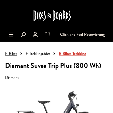
alt springen
Click and Feel Reservierung
Warenkorb enthält 0 Positionen. Der Gesa
E-Bikes
E-Trekkingräder
E-Bikes Trekking
Diamant Suvea Trip Plus (800 Wh)
Diamant
Bildergalerie überspringen