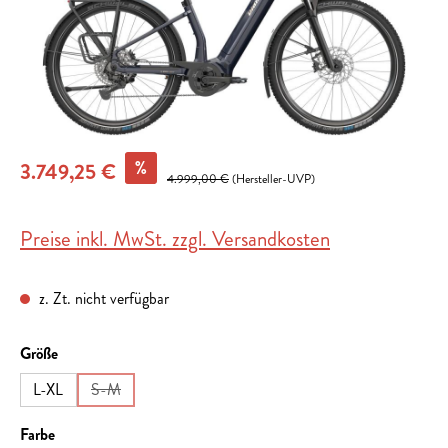
%
3.749,25 €
4.999,00 €
(Hersteller-UVP)
Preise inkl. MwSt. zzgl. Versandkosten
z. Zt. nicht verfügbar
auswählen
Größe
L-XL
S-M
(Diese Option ist zurzeit nicht verfügbar.)
auswählen
Farbe