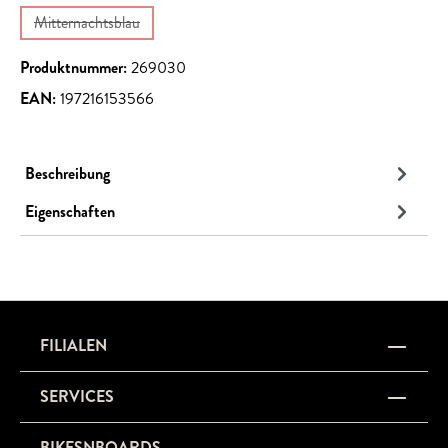
Mitternachtsblau
(Diese Option ist zurzeit nicht verfügbar.)
Produktnummer:
269030
EAN:
197216153566
Beschreibung
Eigenschaften
FILIALEN
SERVICES
BIKESNBOARDS