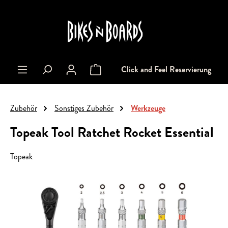
alt springen
Click and Feel Reservierung
Warenkorb enthält 0 Positionen. Der Gesa
Zubehör
Sonstiges Zubehör
Werkzeuge
Topeak Tool Ratchet Rocket Essential
Topeak
Bildergalerie überspringen