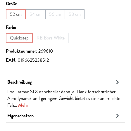
auswählen
Größe
52 cm
54 cm
56 cm
58 cm
(Diese Option ist zurzeit nicht verfügbar.)
(Diese Option ist zurzeit nicht verfügbar.)
(Diese Option ist zurzeit nicht verfügbar.)
(Diese Option ist zurzeit nicht verf
auswählen
Farbe
Quickstep
RB Bora White
(Diese Option ist zurzeit nicht verfügbar.)
(Diese Option ist zurzeit nicht verfügbar.)
Produktnummer:
269610
EAN:
0196625238512
Beschreibung
Das Tarmac SL8 ist schneller denn je. Dank fortschrittlicher
Aerodynamik und geringem Gewicht bietet es eine unerreichte
Fah…
Mehr
Eigenschaften