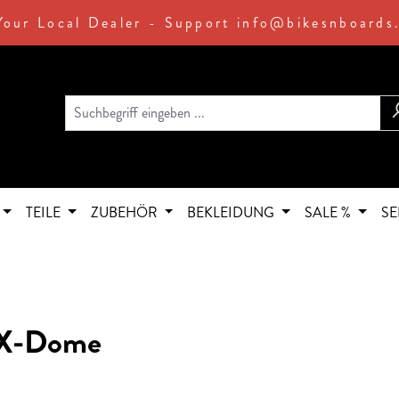
Your Local Dealer - Support info@bikesnboards
TEILE
ZUBEHÖR
BEKLEIDUNG
SALE %
SE
 X-Dome