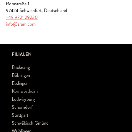
Romstraße 1
97424 Schweinfurt, Deutschland
+49 9721 29230
info@sram.com
FILIALEN
Backnang
Böblingen
Esslingen
Kornwestheim
Ludwigsburg
Schorndorf
Stuttgart
Schwäbisch Gmünd
Waiblingen