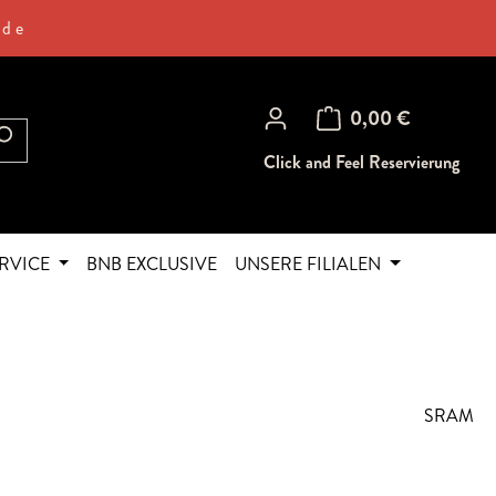
.de
Warenkorb enthält 0 Posi
0,00 €
Click and Feel Reservierung
RVICE
BNB EXCLUSIVE
UNSERE FILIALEN
SRAM