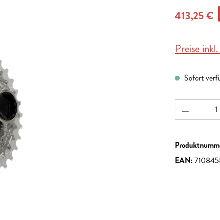
413,25 €
Preise inkl
Sofort verf
Produkt A
Produktnumm
EAN:
710845