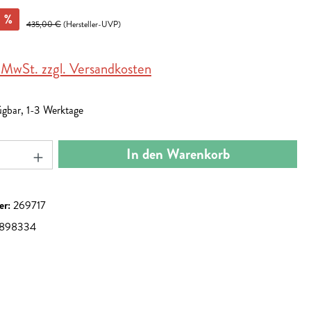
%
435,00 €
(Hersteller-UVP)
. MwSt. zzgl. Versandkosten
ügbar, 1-3 Werktage
nzahl: Gib den gewünschten Wert ein oder benut
In den Warenkorb
er:
269717
898334