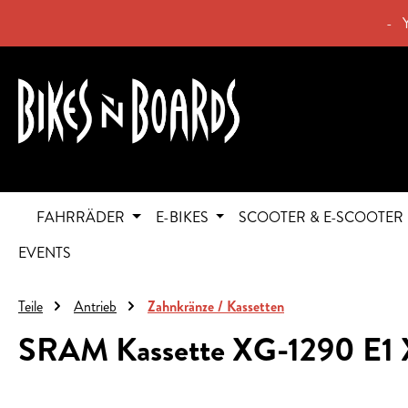
springen
Zur Hauptnavigation springen
- 
FAHRRÄDER
E-BIKES
SCOOTER & E-SCOOTER
EVENTS
Teile
Antrieb
Zahnkränze / Kassetten
SRAM Kassette XG-1290 E1