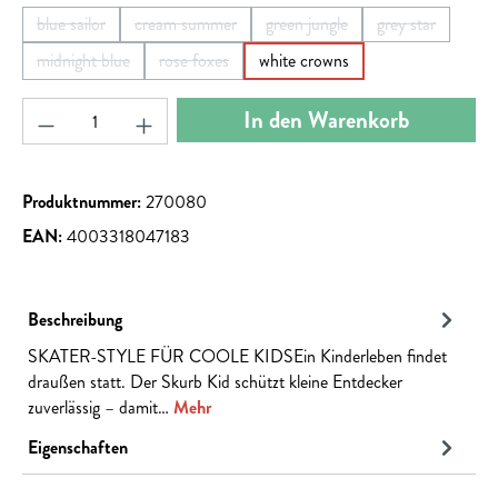
blue sailor
cream summer
green jungle
grey star
(Diese Option ist zurzeit nicht verfügbar.)
(Diese Option ist zurzeit nicht verfügbar.)
(Diese Option ist zurzeit nicht 
(Diese Option i
midnight blue
rose foxes
white crowns
(Diese Option ist zurzeit nicht verfügbar.)
(Diese Option ist zurzeit nicht verfügbar.)
Produkt Anzahl: Gib den gewünschten Wert ein ode
In den Warenkorb
Produktnummer:
270080
EAN:
4003318047183
Beschreibung
SKATER-STYLE FÜR COOLE KIDSEin Kinderleben findet
draußen statt. Der Skurb Kid schützt kleine Entdecker
zuverlässig – damit…
Mehr
Eigenschaften