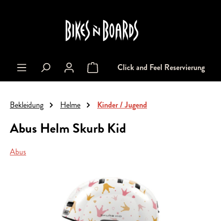
alt springen
Click and Feel Reservierung
Warenkorb enthält 0 Positionen. Der Gesa
Bekleidung
Helme
Kinder / Jugend
Abus Helm Skurb Kid
Abus
Bildergalerie überspringen