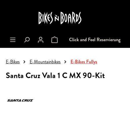
alt springen
Click and Feel Reservierung
Warenkorb enthält 0 Positionen. Der Gesa
E-Bikes
E-Mountainbikes
E-Bikes Fullys
Santa Cruz Vala 1 C MX 90-Kit
Bildergalerie überspringen