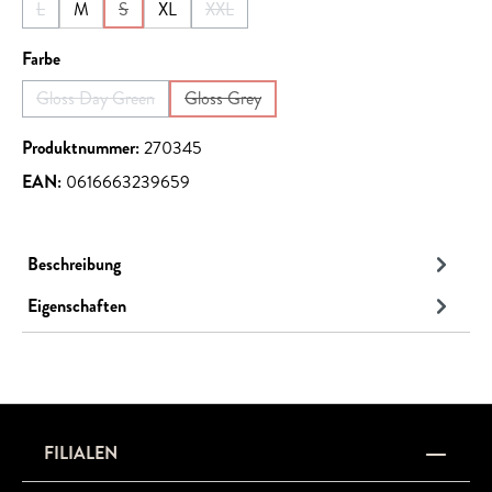
L
M
S
XL
XXL
(Diese Option ist zurzeit nicht verfügbar.)
(Diese Option ist zurzeit nicht verfügbar.)
(Diese Option ist zurzeit nicht verfügbar.)
auswählen
Farbe
Gloss Day Green
Gloss Grey
(Diese Option ist zurzeit nicht verfügbar.)
(Diese Option ist zurzeit nicht verfügbar.)
Produktnummer:
270345
EAN:
0616663239659
Beschreibung
Eigenschaften
FILIALEN