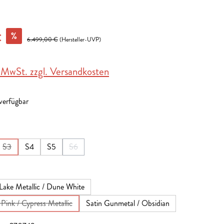
%
€
6.499,00 €
(Hersteller-UVP)
. MwSt. zzgl. Versandkosten
 verfügbar
en
S3
S4
S5
S6
 ist zurzeit nicht verfügbar.)
 Option ist zurzeit nicht verfügbar.)
(Diese Option ist zurzeit nicht verfügbar.)
(Diese Option ist zurzeit nicht verfügbar.)
en
Lake Metallic / Dune White
Pink / Cypress Metallic
Satin Gunmetal / Obsidian
(Diese Option ist zurzeit nicht verfügbar.)