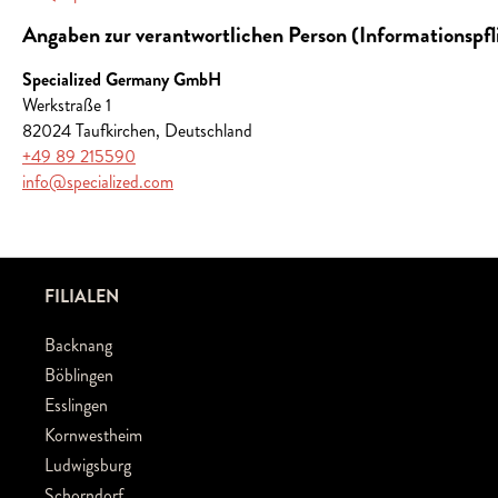
Angaben zur verantwortlichen Person (Informationspf
Specialized Germany GmbH
Werkstraße 1
82024 Taufkirchen, Deutschland
+49 89 215590
info@specialized.com
FILIALEN
Backnang
Böblingen
Esslingen
Kornwestheim
Ludwigsburg
Schorndorf