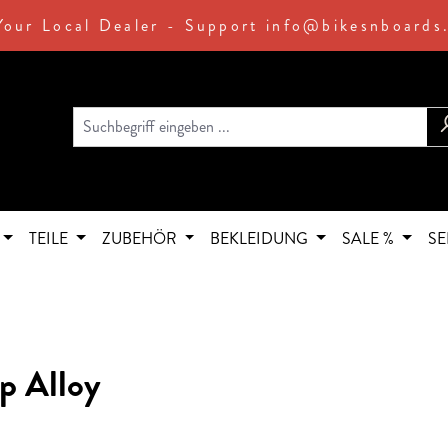
Your Local Dealer - Support info@bikesnboards
TEILE
ZUBEHÖR
BEKLEIDUNG
SALE %
SE
p Alloy