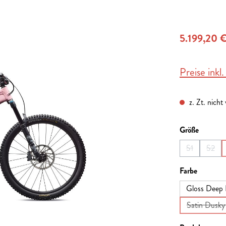
5.199,20 
Preise inkl
z. Zt. nicht
auswähl
Größe
S1
S2
(Diese Option
(Diese
auswähl
Farbe
Gloss Deep 
Satin Dusky 