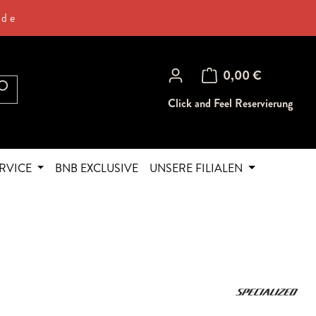
.de
Warenkorb enthält 0 Posi
0,00 €
Click and Feel Reservierung
RVICE
BNB EXCLUSIVE
UNSERE FILIALEN