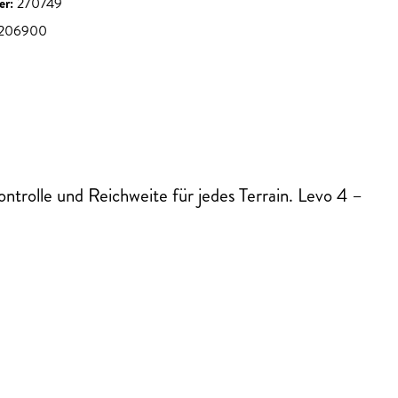
er:
270749
5206900
trolle und Reichweite für jedes Terrain. Levo 4 –