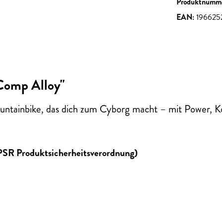
Produktnumm
EAN:
19662
Comp Alloy"
ntainbike, das dich zum Cyborg macht – mit Power, Kon
GPSR Produktsicherheitsverordnung)