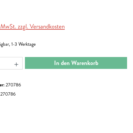
. MwSt. zzgl. Versandkosten
ügbar, 1-3 Werktage
nzahl: Gib den gewünschten Wert ein oder benut
In den Warenkorb
er:
270786
0270786