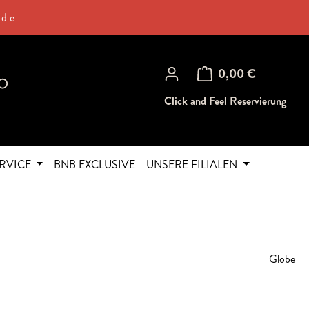
.de
Warenkorb enthält 0 Posi
0,00 €
Click and Feel Reservierung
RVICE
BNB EXCLUSIVE
UNSERE FILIALEN
Globe