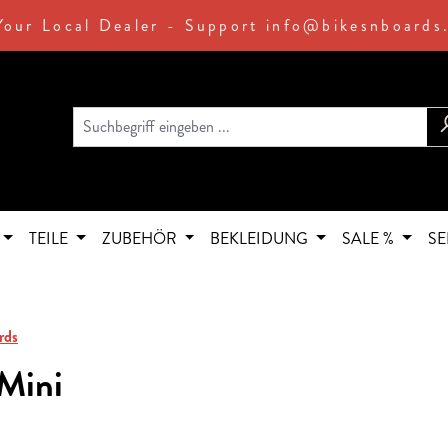
Your Local Dealer - Support info@bikesnboards
TEILE
ZUBEHÖR
BEKLEIDUNG
SALE %
SE
rds
 Mini