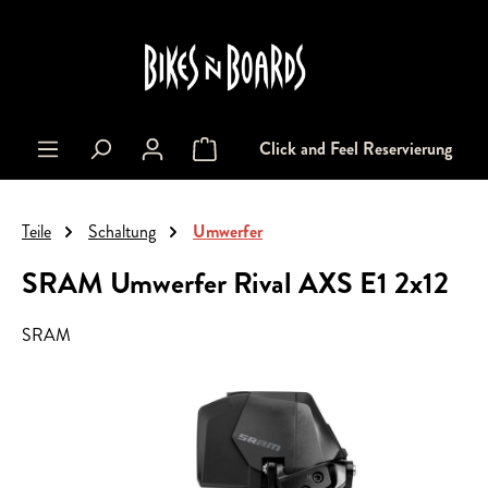
alt springen
Click and Feel Reservierung
Warenkorb enthält 0 Positionen. Der Gesa
Teile
Schaltung
Umwerfer
SRAM Umwerfer Rival AXS E1 2x12
SRAM
Bildergalerie überspringen