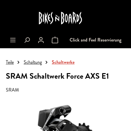
alt springen
Click and Feel Reservierung
Warenkorb enthält 0 Positionen. Der Gesa
Teile
Schaltung
Schaltwerke
SRAM Schaltwerk Force AXS E1
SRAM
Bildergalerie überspringen