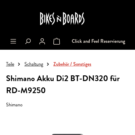
alt springen
Click and Feel Reservierung
Warenkorb enthält 0 Positionen. Der Gesa
Teile
Schaltung
Zubehör / Sonstiges
Shimano Akku Di2 BT-DN320 für
RD-M9250
Shimano
Bildergalerie überspringen