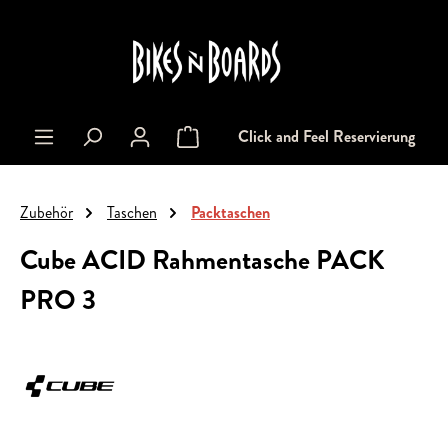
alt springen
Click and Feel Reservierung
Warenkorb enthält 0 Positionen. Der Gesa
Zubehör
Taschen
Packtaschen
Cube ACID Rahmentasche PACK
PRO 3