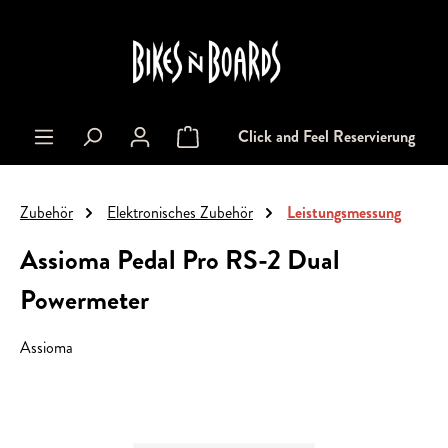
alt springen
Click and Feel Reservierung
Warenkorb enthält 0 Positionen. Der Gesa
Zubehör
Elektronisches Zubehör
Leistungsmessung
Assioma Pedal Pro RS-2 Dual
Powermeter
Assioma
Bildergalerie überspringen