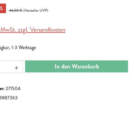
%
44,00 €
(Hersteller-UVP)
. MwSt. zzgl. Versandkosten
ügbar, 1-3 Werktage
nzahl: Gib den gewünschten Wert ein oder benut
In den Warenkorb
er:
271504
3887363