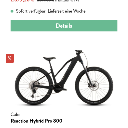
3.599,00 €
(Hersteller-UVP)
Sofort verfügbar, Lieferzeit eine Woche
Details
Rabatt
%
Cube
Reaction Hybrid Pro 800