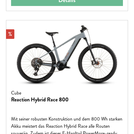
Details
hingehen?
Rabatt
%
Cube
Reaction Hybrid Race 800
Mit seiner robusten Konstruktion und dem 800 Wh starken
Akku meistert das Reaction Hybrid Race alle Routen
souverän. Zudem ist dieses E-Hardtail PowerMore-ready,