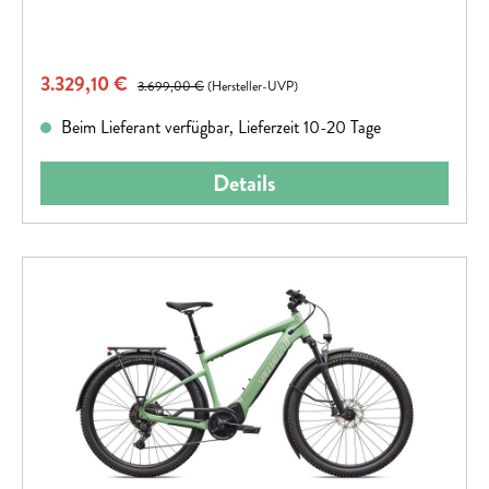
Verkaufspreis:
3.329,10 €
Regulärer Preis:
3.699,00 €
(Hersteller-UVP)
Beim Lieferant verfügbar, Lieferzeit 10-20 Tage
Details