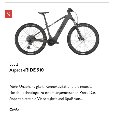
Rabatt
%
Scott
Aspect eRIDE 910
Mehr Unabhängigkeit, Konnektivität und die neueste
Bosch-Technologie zu einem angemessenen Preis. Das
Aspect bietet die Vielseitigkeit und Spaß von
Pendelstrecken bis zu Trails.Hinweis: Fahrradspezifikationen
auswählen
Größe
können ohne vorherige Ankündigung geändert werden.