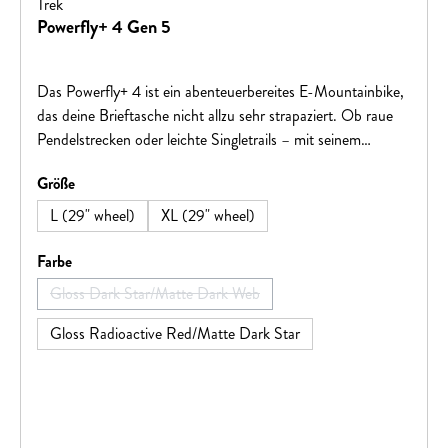
Trek
Powerfly+ 4 Gen 5
Das Powerfly+ 4 ist ein abenteuerbereites E-Mountainbike,
das deine Brieftasche nicht allzu sehr strapaziert. Ob raue
Pendelstrecken oder leichte Singletrails – mit seinem
robusten Aluminiumrahmen, der leistungsfähigen
auswählen
Größe
Federgabel und dem starken Bosch Performance Line CX
Motor ist es bereit für jeden deiner Wege und bringt dich
L (29" wheel)
XL (29" wheel)
auch die steilsten Anstiege zuverlässig hinauf.
auswählen
Farbe
Gloss Dark Star/Matte Dark Web
(Diese Option ist zurzeit nicht verfügbar.)
Gloss Radioactive Red/Matte Dark Star