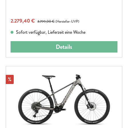
Verkaufspreis:
2.279,40 €
Regulärer Preis:
3.799,00 €
(Hersteller-UVP)
Sofort verfügbar, Lieferzeit eine Woche
Details
Rabatt
%