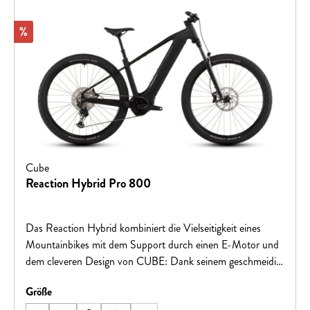
Rabatt
%
Cube
Reaction Hybrid Pro 800
Das Reaction Hybrid kombiniert die Vielseitigkeit eines
Mountainbikes mit dem Support durch einen E-Motor und
dem cleveren Design von CUBE: Dank seinem geschmeidig
arbeitenden, leistungsstarken Bosch CX Antrieb und 800
auswählen
Größe
Wh starken Akku sind jede Menge Power und Reichweite