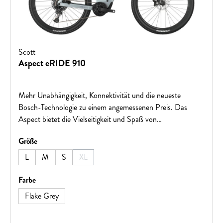
Scott
Aspect eRIDE 910
Mehr Unabhängigkeit, Konnektivität und die neueste
Bosch-Technologie zu einem angemessenen Preis. Das
Aspect bietet die Vielseitigkeit und Spaß von
Pendelstrecken bis zu Trails.Hinweis: Fahrradspezifikationen
auswählen
Größe
können ohne vorherige Ankündigung geändert werden.
L
M
S
XL
(Diese Option ist zurzeit nicht verfügbar.)
auswählen
Farbe
Flake Grey