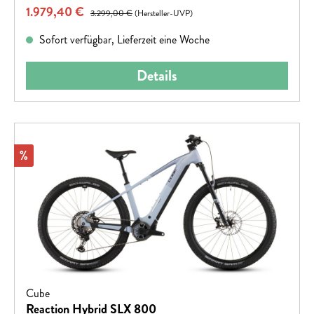
Verkaufspreis:
1.979,40 €
Regulärer Preis:
3.299,00 €
(Hersteller-UVP)
Sofort verfügbar, Lieferzeit eine Woche
Details
Rabatt
%
Cube
Reaction Hybrid SLX 800