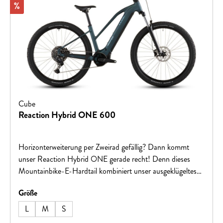
Rabatt
%
Cube
Reaction Hybrid ONE 600
Horizonterweiterung per Zweirad gefällig? Dann kommt
unser Reaction Hybrid ONE gerade recht! Denn dieses
Mountainbike-E-Hardtail kombiniert unser ausgeklügeltes
Rahmendesign mit dem bewährten Bosch CX Motor mit
auswählen
Größe
Smart System und 600 Wh PowerTube Akku. Dazu kommt
die zuverlässige, einfach bedienbare 10-fach Shimano Cues
L
M
S
Schaltung als Garant für geschmeidige Gangwechsel. Top