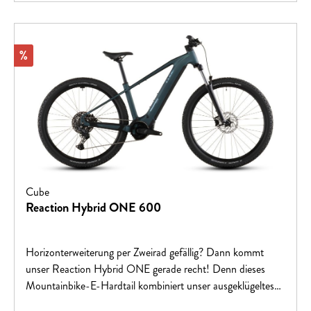
Rabatt
%
Cube
Reaction Hybrid ONE 600
Horizonterweiterung per Zweirad gefällig? Dann kommt
unser Reaction Hybrid ONE gerade recht! Denn dieses
Mountainbike-E-Hardtail kombiniert unser ausgeklügeltes
Rahmendesign mit dem bewährten Bosch CX Motor mit