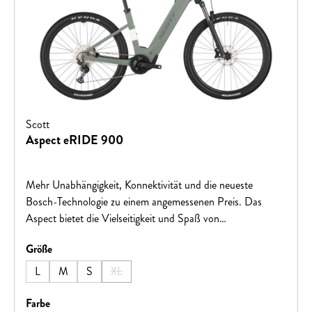
Scott
Aspect eRIDE 900
Mehr Unabhängigkeit, Konnektivität und die neueste
Bosch-Technologie zu einem angemessenen Preis. Das
Aspect bietet die Vielseitigkeit und Spaß von
Pendelstrecken bis zu Trails.Hinweis: Fahrradspezifikationen
auswählen
Größe
können ohne vorherige Ankündigung geändert werden.
L
M
S
XL
(Diese Option ist zurzeit nicht verfügbar.)
auswählen
Farbe