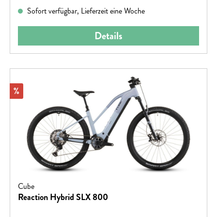
schwierigeren Trails. Also, wo soll das nächste Abenteuer
Sofort verfügbar, Lieferzeit eine Woche
hingehen?
Details
Rabatt
%
Cube
Reaction Hybrid SLX 800