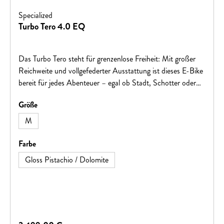
Specialized
Turbo Tero 4.0 EQ
Das Turbo Tero steht für grenzenlose Freiheit: Mit großer
Reichweite und vollgefederter Ausstattung ist dieses E-Bike
bereit für jedes Abenteuer – egal ob Stadt, Schotter oder
Gelände. Dank großzügiger Transportmöglichkeiten nimmst
auswählen
Größe
du alles mit, was du brauchst. Die einzige Frage bleibt:
Wohin geht’s als Nächstes?Ob Pendeln oder Touren mit
M
Gepäck – das Tero ist ein echtes Allround-Talent. Offroad-
taugliche Laufräder und Reifen, eine Federgabel sowie
auswählen
Farbe
kraftvolle hydraulische Scheibenbremsen machen jede Fahrt
Gloss Pistachio / Dolomite
souverän und vielseitig.