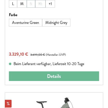
L
M
S
XL
+
1
(Diese Option ist zurzeit nicht verfügbar.)
(Diese Option ist zurzeit nicht verfügbar.)
auswählen
Farbe
Aventurine Green
Midnight Grey
Verkaufspreis:
3.329,10 €
Regulärer Preis:
3.699,00 €
(Hersteller-UVP)
Beim Lieferant verfügbar, Lieferzeit 10-20 Tage
Details
Rabatt
%