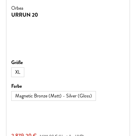
Orbea
URRUN 20
auswählen
Größe
XL
auswählen
Farbe
Magnetic Bronze (Matt) - Silver (Gloss)
Verkaufspreis:
2.879,20 €
Regulärer Preis: