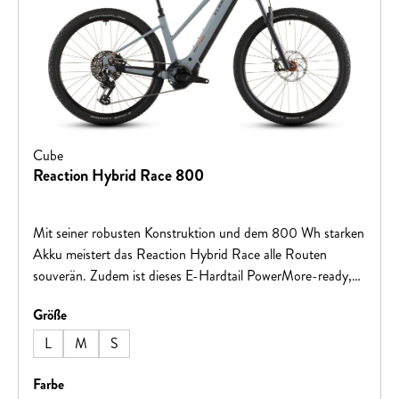
Cube
Reaction Hybrid Race 800
Mit seiner robusten Konstruktion und dem 800 Wh starken
Akku meistert das Reaction Hybrid Race alle Routen
souverän. Zudem ist dieses E-Hardtail PowerMore-ready,
das heißt, es können bei Bedarf weitere 250 Wh für noch
auswählen
Größe
mehr Reichweite mitfahren. Sein Bosch CX Motor mit
Smart System ist für tatkräftige Unterstützung im Vorwärts
L
M
S
zuständig, dabei hat die 12-fach Sram Transmission 90 für
jede Situation unterwegs den richtigen Gang parat. Für
auswählen
Farbe