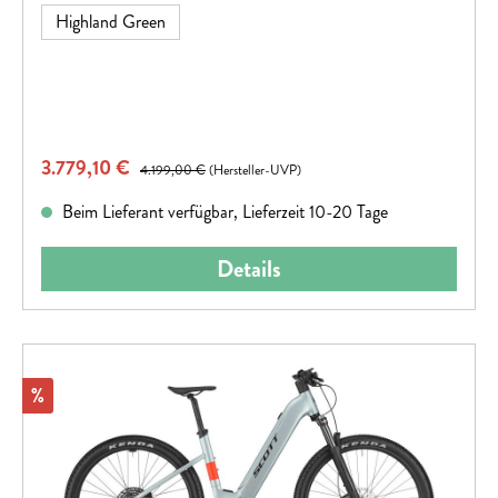
Highland Green
Verkaufspreis:
3.779,10 €
Regulärer Preis:
4.199,00 €
(Hersteller-UVP)
Beim Lieferant verfügbar, Lieferzeit 10-20 Tage
Details
Rabatt
%