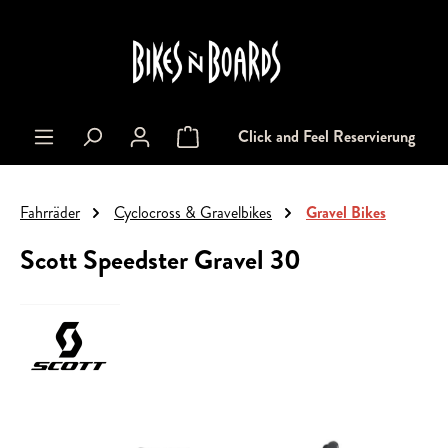
alt springen
Click and Feel Reservierung
Warenkorb enthält 0 Positionen. Der Gesa
Fahrräder
Cyclocross & Gravelbikes
Gravel Bikes
Scott Speedster Gravel 30
Bildergalerie überspringen