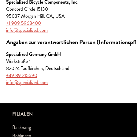
Specialized Bicycle Components, Inc.
Concord Circle 15130
95037 Morgan Hill, CA, USA
+1 909 5968400
info@specialized.com
Angaben zur verantwortlichen Person (Informationspf
Specialized Germany GmbH
Werkstraße 1
82024 Taufkirchen, Deutschland
+49 89 215590
info@specialized.com
FILIALEN
Backnang
Böblingen