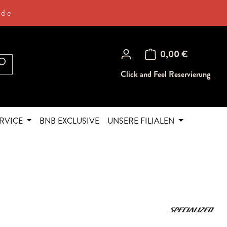
.de
Warenkorb enthält 0 Posi
0,00 €
Click and Feel Reservierung
RVICE
BNB EXCLUSIVE
UNSERE FILIALEN