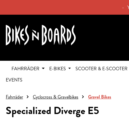
springen
Zur Hauptnavigation springen
- 
FAHRRÄDER
E-BIKES
SCOOTER & E-SCOOTER
EVENTS
Fahrräder
Cyclocross & Gravelbikes
Gravel Bikes
Specialized Diverge E5