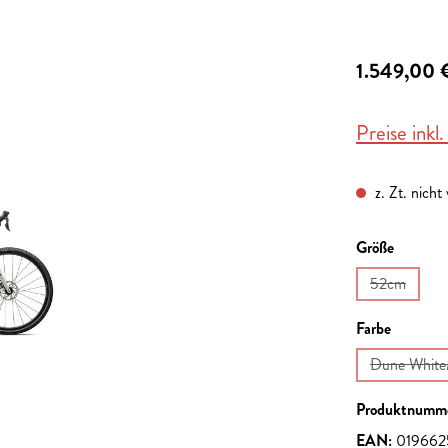
1.549,00 
Preise inkl
z. Zt. nicht
auswähl
Größe
52cm
(Diese Opti
auswähl
Farbe
Dune White
Produktnumm
EAN:
019662