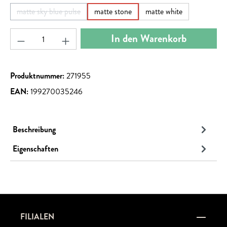
matte sky blue pulse
matte stone
matte white
(Diese Option ist zurzeit nicht verfügbar.)
Produkt Anzahl: Gib den gewünschten Wert ein ode
In den Warenkorb
Produktnummer:
271955
EAN:
199270035246
Beschreibung
Eigenschaften
FILIALEN