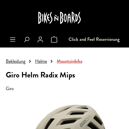
alt springen
Click and Feel Reservierung
Warenkorb enthält 0 Positionen. Der Gesa
Bekleidung
Helme
Mountainbike
Giro Helm Radix Mips
Giro
Bildergalerie überspringen