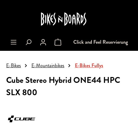
alt springen
Click and Feel Reservierung
Warenkorb enthält 0 Positionen. Der Gesa
E-Bikes
E-Mountainbikes
E-Bikes Fullys
Cube Stereo Hybrid ONE44 HPC
SLX 800