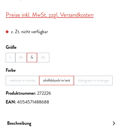
Preise inkl. MwSt. zzgl. Versandkosten
z. Zt. nicht verfügbar
auswählen
Größe
L
M
S
XL
(Diese Option ist zurzeit nicht verfügbar.)
(Diese Option ist zurzeit nicht verfügbar.)
(Diese Option ist zurzeit nicht verfügbar.)
(Diese Option ist zurzeit nicht verfügbar.)
auswählen
Farbe
nebula´n´white
shiftblush´n´art
slabgrey´n´orange
(Diese Option ist zurzeit nicht verfügbar.)
(Diese Option ist zurzeit nicht verfügbar.)
(Diese Option ist zurz
Produktnummer:
272226
EAN:
4054571488688
Beschreibung