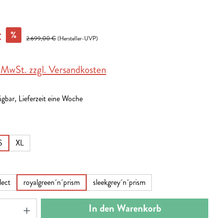
%
€
2.699,00 €
(Hersteller-UVP)
. MwSt. zzgl. Versandkosten
gbar, Lieferzeit eine Woche
en
S
XL
en
lect
royalgreen´n´prism
sleekgrey´n´prism
nzahl: Gib den gewünschten Wert ein oder benut
In den Warenkorb