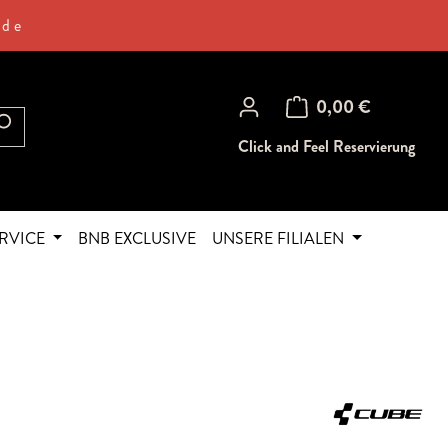
.de
Warenkorb enthält 0 Posi
0,00 €
Click and Feel Reservierung
RVICE
BNB EXCLUSIVE
UNSERE FILIALEN