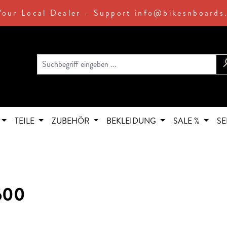
Your Local Dealer - Support info@bikesnboards
TEILE
ZUBEHÖR
BEKLEIDUNG
SALE %
SE
600