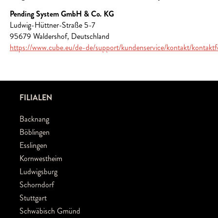
Pending System GmbH & Co. KG
Ludwig-Hüttner-Straße 5-7
95679 Waldershof, Deutschland
https://www.cube.eu/de-de/support/kundenservice/kontakt/kontaktf
FILIALEN
Backnang
Böblingen
Esslingen
Kornwestheim
Ludwigsburg
Schorndorf
Stuttgart
Schwäbisch Gmünd