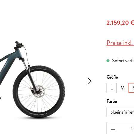
2.159,20 
Preise inkl
Sofort verfü
auswähl
Größe
L
M
auswähl
Farbe
blueiris´n´ref
Produkt A