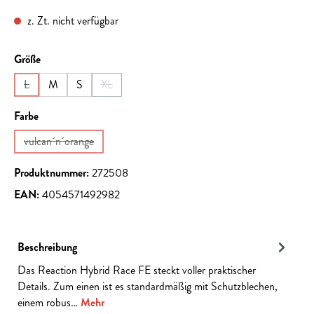
z. Zt. nicht verfügbar
auswählen
Größe
L
M
S
XL
(Diese Option ist zurzeit nicht verfügbar.)
(Diese Option ist zurzeit nicht verfügbar.)
auswählen
Farbe
vulcan´n´orange
(Diese Option ist zurzeit nicht verfügbar.)
Produktnummer:
272508
EAN:
4054571492982
Beschreibung
Das Reaction Hybrid Race FE steckt voller praktischer
Details. Zum einen ist es standardmäßig mit Schutzblechen,
einem robus…
Mehr