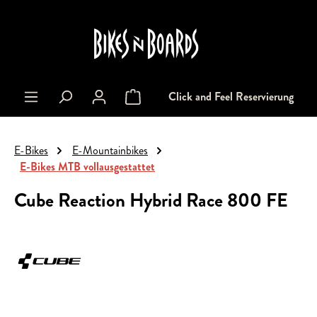
alt springen
Click and Feel Reservierung
Warenkorb enthält 0 Positionen. Der Gesa
E-Bikes
E-Mountainbikes
E-Bikes MTB vollausgestattet
Cube Reaction Hybrid Race 800 FE