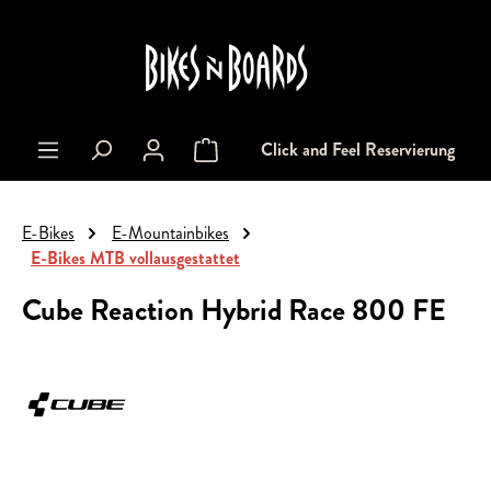
alt springen
Click and Feel Reservierung
Warenkorb enthält 0 Positionen. Der Gesa
E-Bikes
E-Mountainbikes
E-Bikes MTB vollausgestattet
Cube Reaction Hybrid Race 800 FE