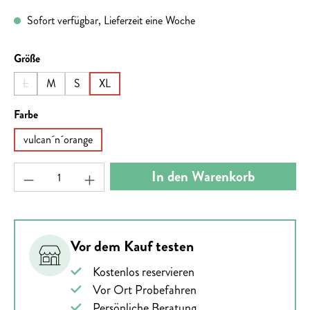
Sofort verfügbar, Lieferzeit eine Woche
auswählen
Größe
L
M
S
XL
(Diese Option ist zurzeit nicht verfügbar.)
auswählen
Farbe
vulcan´n´orange
Produkt Anzahl: Gib den gewünschten Wert ein ode
In den Warenkorb
Vor dem Kauf testen
Kostenlos reservieren
Vor Ort Probefahren
Persönliche Beratung