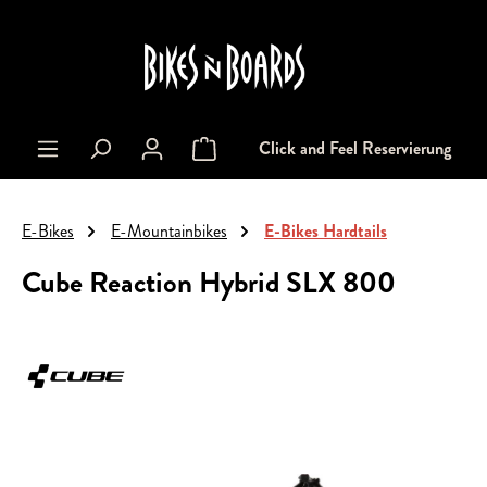
alt springen
Click and Feel Reservierung
Warenkorb enthält 0 Positionen. Der Gesa
E-Bikes
E-Mountainbikes
E-Bikes Hardtails
Cube Reaction Hybrid SLX 800
Bildergalerie überspringen