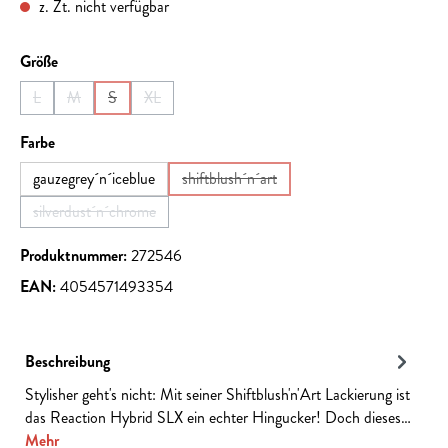
z. Zt. nicht verfügbar
auswählen
Größe
L
M
S
XL
(Diese Option ist zurzeit nicht verfügbar.)
(Diese Option ist zurzeit nicht verfügbar.)
(Diese Option ist zurzeit nicht verfügbar.)
(Diese Option ist zurzeit nicht verfügbar.)
auswählen
Farbe
gauzegrey´n´iceblue
shiftblush´n´art
(Diese Option ist zurzeit nicht verfügbar
silverdust´n´chrome
(Diese Option ist zurzeit nicht verfügbar.)
Produktnummer:
272546
EAN:
4054571493354
Beschreibung
Stylisher geht's nicht: Mit seiner Shiftblush'n'Art Lackierung ist
das Reaction Hybrid SLX ein echter Hingucker! Doch dieses…
Mehr