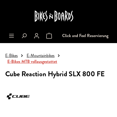
alt springen
Click and Feel Reservierung
Warenkorb enthält 0 Positionen. Der Gesa
E-Bikes
E-Mountainbikes
E-Bikes MTB vollausgestattet
Cube Reaction Hybrid SLX 800 FE