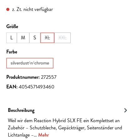
z. Zt. nicht verfügbar
auswählen
Größe
L
M
S
XL
XXL
(Diese Option ist zurzeit nicht verfügbar.)
(Diese Option ist zurzeit nicht verfügbar.)
auswählen
Farbe
silverdust´n´chrome
(Diese Option ist zurzeit nicht verfügbar.)
Produktnummer:
272557
EAN:
4054571493460
Beschreibung
Weil wir dem Reaction Hybrid SLX FE ein Komplettset an
Zubehör – Schutzbleche, Gepäckträger, Seitenständer und
Lichtanlage –…
Mehr