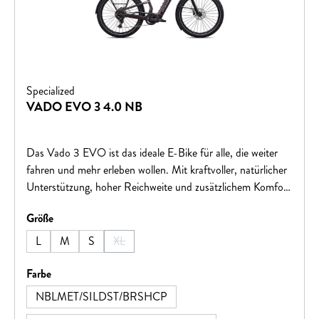
Specialized
VADO EVO 3 4.0 NB
Das Vado 3 EVO ist das ideale E-Bike für alle, die weiter
fahren und mehr erleben wollen. Mit kraftvoller, natürlicher
Unterstützung, hoher Reichweite und zusätzlichem Komfort
meistert es sowohl Stadtfahrten als auch unebene Wege
auswählen
Größe
mühelos. Innovative Features wie das schlüssellose Schloss
und die integrierte „Wo ist?“-Funktion bieten maximale
L
M
S
XL
(Diese Option ist zurzeit nicht verfügbar.)
Sicherheit und ein entspanntes Fahrerlebnis.
auswählen
Farbe
NBLMET/SILDST/BRSHCP