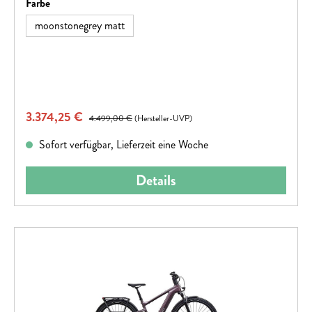
auswählen
Farbe
moonstonegrey matt
Verkaufspreis:
3.374,25 €
Regulärer Preis:
4.499,00 €
(Hersteller-UVP)
Sofort verfügbar, Lieferzeit eine Woche
Details