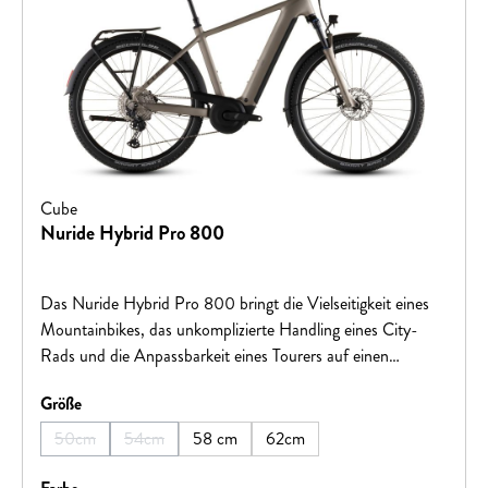
Cube
Nuride Hybrid Pro 800
Das Nuride Hybrid Pro 800 bringt die Vielseitigkeit eines
Mountainbikes, das unkomplizierte Handling eines City-
Rads und die Anpassbarkeit eines Tourers auf einen
Nenner. Sein kraftvoll und zugleich geschmeidig arbeitender
auswählen
Größe
Bosch CX Motor samt 800 Wh Akku macht jede Route
und jeden Anstieg zum Spaziergang. Diese Power
50cm
54cm
58 cm
62cm
(Diese Option ist zurzeit nicht verfügbar.)
(Diese Option ist zurzeit nicht verfügbar.)
wohldosiert auf den Boden bringt die legendäre, per
einfachem Klick bedienbare Shimano XT 12-fach Schaltung.
auswählen