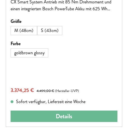
CX Smart System Antrieb mit 85 Nm Drehmoment und
einen integrierten Bosch PowerTube Akku mit 625 Wh
Kapazität. Die Reichweite beträgt bis zu 115 km, und es
auswählen
Größe
kann beeindruckende 170 kg Gesamtgewicht tragen.
M (48cm)
S (43cm)
auswählen
Farbe
goldbrown glossy
Verkaufspreis:
3.374,25 €
Regulärer Preis:
4.499,00 €
(Hersteller-UVP)
Sofort verfügbar, Lieferzeit eine Woche
Details