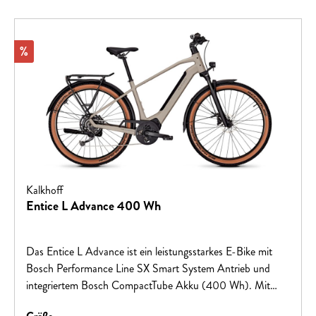
Rabatt
%
Kalkhoff
Entice L Advance 400 Wh
Das Entice L Advance ist ein leistungsstarkes E-Bike mit
Bosch Performance Line SX Smart System Antrieb und
integriertem Bosch CompactTube Akku (400 Wh). Mit
einer Reichweite von bis zu 80 km und hydraulischen
auswählen