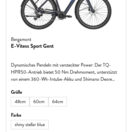
Bergamont
E-Vitess Sport Gent
Dynamisches Pendeln mit versteckter Power: Der TQ-
HPR50-Antrieb bietet 50 Nm Drehmoment, unterstützt
von einem 360-Wh-Intube-Akku und Shimano Deore
1x10-Schaltung. Innovatives Licht- und Sicherheitskonzept
auswählen
Größe
mit Tagfahrlicht und Bremslichtfunktion.
48cm
60cm
64cm
auswählen
Farbe
shiny stellar blue