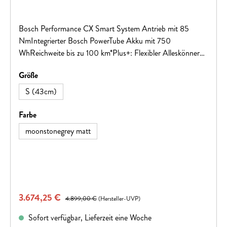
Bosch Performance CX Smart System Antrieb mit 85
NmIntegrierter Bosch PowerTube Akku mit 750
WhReichweite bis zu 100 km*Plus+: Flexibler Alleskönner
mit einem zulässigen Gesamtgewicht von bis zu 170Kg
auswählen
Größe
S (43cm)
auswählen
Farbe
moonstonegrey matt
Verkaufspreis:
3.674,25 €
Regulärer Preis:
4.899,00 €
(Hersteller-UVP)
Sofort verfügbar, Lieferzeit eine Woche