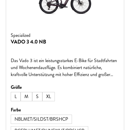
Specialized
VADO 3 4.0 NB
Das Vado 3 ist ein leistungsstarkes E-Bike für Stadtfahrten
und Wochenendausflüge. Es kombiniert natürliche,
kraftvolle Unterstützung mit hoher Effizienz und großer
Reichweite. Smarte Features wie ein digitales schlüsselloses
auswählen
Größe
Schloss und die integrierte „Wo ist?“-Funktion sorgen für
zusätzliche Sicherheit und Komfort – für ein souveränes
L
M
S
XL
Fahrerlebnis in jeder Situation.
auswählen
Farbe
NBLMET/SILDST/BRSHCP