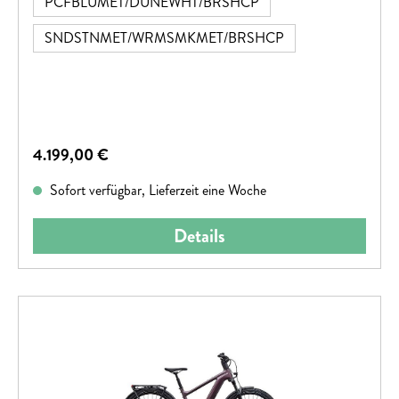
PCFBLUMET/DUNEWHT/BRSHCP
SNDSTNMET/WRMSMKMET/BRSHCP
Regulärer Preis:
4.199,00 €
Sofort verfügbar, Lieferzeit eine Woche
Details