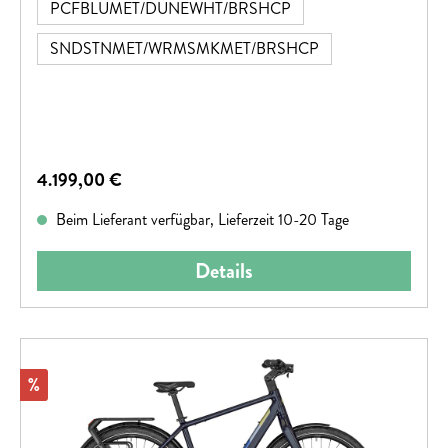
PCFBLUMET/DUNEWHT/BRSHCP
SNDSTNMET/WRMSMKMET/BRSHCP
Regulärer Preis:
4.199,00 €
Beim Lieferant verfügbar, Lieferzeit 10-20 Tage
Details
Rabatt
%