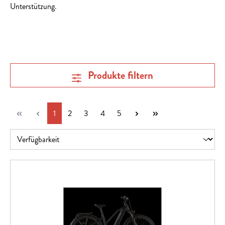
Unterstützung.
Produkte filtern
Seite
Seite
Seite
Seite
Seite
1
2
3
4
5