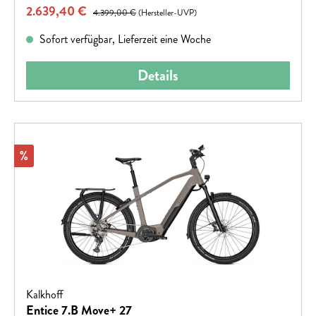
Verkaufspreis:
2.639,40 €
Regulärer Preis:
4.399,00 €
(Hersteller-UVP)
Sofort verfügbar, Lieferzeit eine Woche
Details
Rabatt
%
Kalkhoff
Entice 7.B Move+ 27