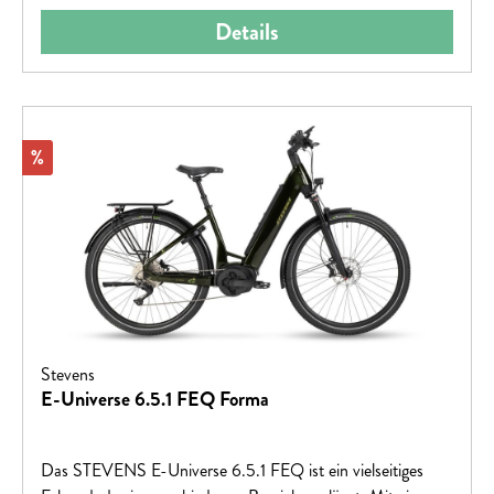
Auf das Bike, fertig, los!
Details
Rabatt
%
Stevens
E-Universe 6.5.1 FEQ Forma
Das STEVENS E-Universe 6.5.1 FEQ ist ein vielseitiges