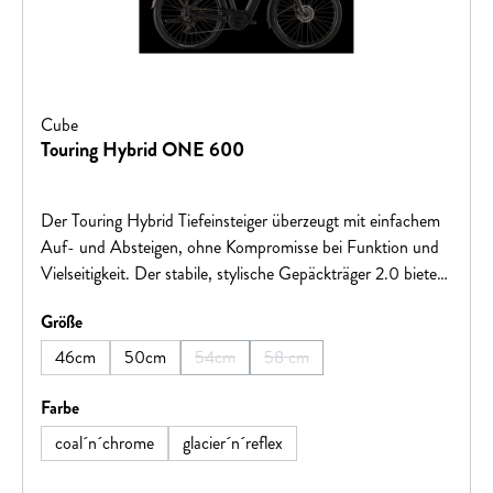
Cube
Touring Hybrid ONE 600
Der Touring Hybrid Tiefeinsteiger überzeugt mit einfachem
Auf- und Absteigen, ohne Kompromisse bei Funktion und
Vielseitigkeit. Der stabile, stylische Gepäckträger 2.0 bietet
Platz für alles, was auf Tour nötig ist. Bosch Performance
auswählen
Größe
Motor mit 600 Wh Akku fügt sich formschön ins Design
ein. Für Komfort und Kontrolle auf holprigen Strecken
46cm
50cm
54cm
58 cm
(Diese Option ist zurzeit nicht verfügbar.)
(Diese Option ist zurzeit nicht ver
sorgen die Efficient Comfort Geometry und die 100 mm-
Federgabel. Komplettiert wird das Paket durch ACID
auswählen
Farbe
Kettenschutz, Seitenständer, Schutzbleche und Lichter.
coal´n´chrome
glacier´n´reflex