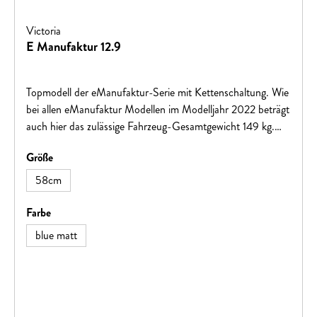
Victoria
E Manufaktur 12.9
Topmodell der eManufaktur-Serie mit Kettenschaltung. Wie
bei allen eManufaktur Modellen im Modelljahr 2022 beträgt
auch hier das zulässige Fahrzeug-Gesamtgewicht 149 kg.
BOSCH Performance CX Antrieb und PowerTube 625
auswählen
Größe
sorgen für drehmoment- und reichweitenstarke
Unterstützung. Das BOSCH Kiox Display sorgt künftig für
58cm
die Navigation auf unbekannten Strecken.
auswählen
Farbe
blue matt