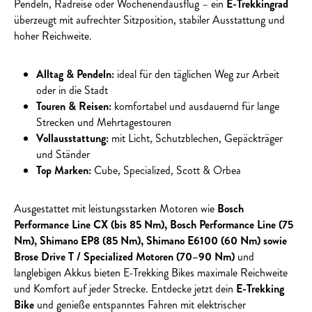
Pendeln, Radreise oder Wochenendausflug – ein
E-Trekkingrad
überzeugt mit aufrechter Sitzposition, stabiler Ausstattung und
hoher Reichweite.
Alltag & Pendeln:
ideal für den täglichen Weg zur Arbeit
oder in die Stadt
Touren & Reisen:
komfortabel und ausdauernd für lange
Strecken und Mehrtagestouren
Vollausstattung:
mit Licht, Schutzblechen, Gepäckträger
und Ständer
Top Marken:
Cube, Specialized, Scott & Orbea
Ausgestattet mit leistungsstarken Motoren wie
Bosch
Performance Line CX (bis 85 Nm), Bosch Performance Line (75
Nm), Shimano EP8 (85 Nm), Shimano E6100 (60 Nm) sowie
Brose Drive T / Specialized Motoren (70–90 Nm)
und
langlebigen Akkus bieten E-Trekking Bikes maximale Reichweite
und Komfort auf jeder Strecke. Entdecke jetzt dein
E-Trekking
Bike
und genieße entspanntes Fahren mit elektrischer