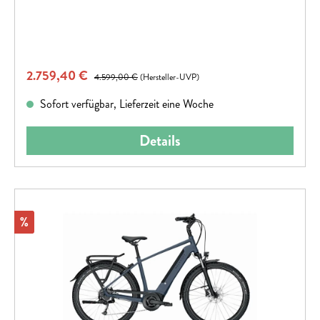
Verkaufspreis:
2.759,40 €
Regulärer Preis:
4.599,00 €
(Hersteller-UVP)
Sofort verfügbar, Lieferzeit eine Woche
Details
Rabatt
%