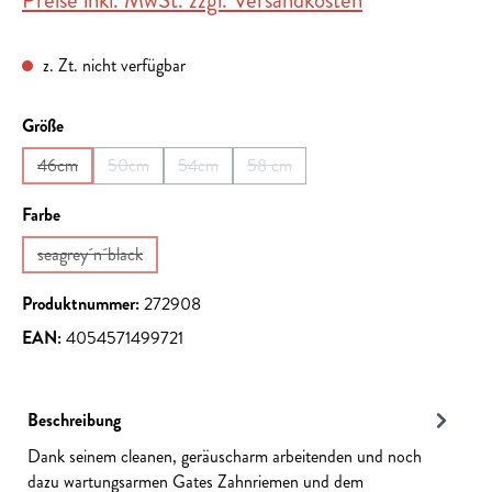
Preise inkl. MwSt. zzgl. Versandkosten
z. Zt. nicht verfügbar
auswählen
Größe
46cm
50cm
54cm
58 cm
(Diese Option ist zurzeit nicht verfügbar.)
(Diese Option ist zurzeit nicht verfügbar.)
(Diese Option ist zurzeit nicht verfügbar.)
(Diese Option ist zurzeit nicht verfüg
auswählen
Farbe
seagrey´n´black
(Diese Option ist zurzeit nicht verfügbar.)
Produktnummer:
272908
EAN:
4054571499721
Beschreibung
Dank seinem cleanen, geräuscharm arbeitenden und noch
dazu wartungsarmen Gates Zahnriemen und dem