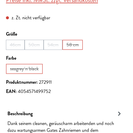
Preise inkl. MwSt. zzgl. Versandkosten
z. Zt. nicht verfügbar
auswählen
Größe
46cm
50cm
54cm
58 cm
(Diese Option ist zurzeit nicht verfügbar.)
(Diese Option ist zurzeit nicht verfügbar.)
(Diese Option ist zurzeit nicht verfügbar.)
(Diese Option ist zurzeit nicht verfüg
auswählen
Farbe
seagrey´n´black
(Diese Option ist zurzeit nicht verfügbar.)
Produktnummer:
272911
EAN:
4054571499752
Beschreibung
Dank seinem cleanen, geräuscharm arbeitenden und noch
dazu wartungsarmen Gates Zahnriemen und dem