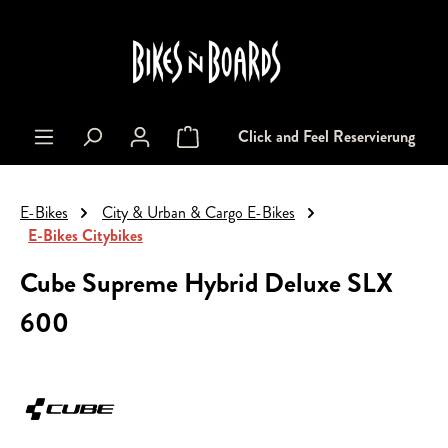
alt springen
Click and Feel Reservierung
Warenkorb enthält 0 Positionen. Der Gesa
E-Bikes
City & Urban & Cargo E-Bikes
E-Bikes Citybikes
Cube Supreme Hybrid Deluxe SLX
600